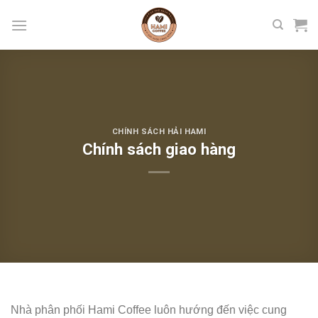
Skip
to
content
CHÍNH SÁCH HẢI HAMI
Chính sách giao hàng
Nhà phân phối Hami Coffee luôn hướng đến việc cung