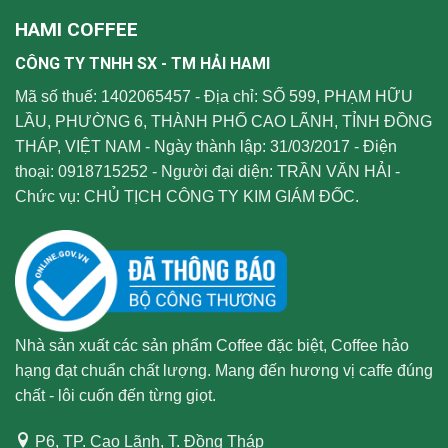
HAMI COFFEE
CÔNG TY TNHH SX - TM HẢI HAMI
Mã số thuế: 1402065457 - Địa chỉ: SỐ 599, PHẠM HỮU
LẦU, PHƯỜNG 6, THÀNH PHỐ CAO LÃNH, TỈNH ĐỒNG
THÁP, VIỆT NAM - Ngày thành lập: 31/03/2017 - Điện
thoại: 0918715252 - Người đại diện: TRẦN VĂN HẢI -
Chức vụ: CHỦ TỊCH CÔNG TY KIM GIÁM ĐỐC.
Nhà sản xuất các sản phẩm Coffee đặc biệt, Coffee hảo
hạng đạt chuẩn chất lượng. Mang đến hương vị caffe đúng
chất - lôi cuốn đến từng giọt.
P6, TP. Cao Lãnh, T. Đồng Tháp