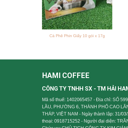
Cà Phê Phin Giấy 10 gói x 17g
HAMI COFFEE
CÔNG TY TNHH SX - TM HẢI HA
Mã số thuế: 1402065457 - Địa chỉ: SỐ 
LẦU, PHƯỜNG 6, THÀNH PHỐ CAO LÃ
THÁP, VIỆT NAM - Ngày thành lập: 31/03/
thoại: 0918715252 - Người đại diện: TRẦ