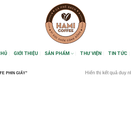
CHỦ
GIỚI THIỆU
SẢN PHẨM
THƯ VIỆN
TIN TỨC
Hiển thị kết quả duy n
E PHIN GIẤY”