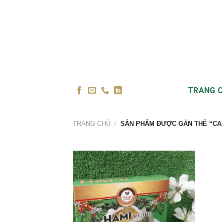
Skip
to
content
TRANG 
TRANG CHỦ
/
SẢN PHẨM ĐƯỢC GẮN THẺ “CAF