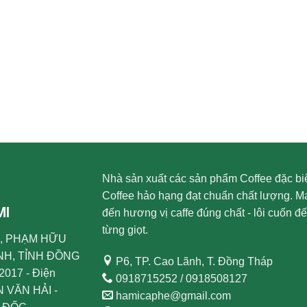
Nhà sản xuất các sản phẩm Coffee đặc biệ
Coffee hảo hạng đạt chuẩn chất lượng. M
MI
đến hương vị caffe đúng chất - lôi cuốn đ
từng giọt.
599, PHẠM HỮU
NH, TỈNH ĐỒNG
P6, TP. Cao Lãnh, T. Đồng Tháp
2017 - Điện
0918715252 / 0918508127
N VĂN HẢI -
hamicaphe@gmail.com