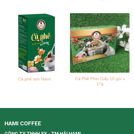
Cà Phê Phin Giấy 10 gói x
Cà phê sen Hami
17g
HAMI COFFEE
CÔNG TY TNHH SX - TM HẢI HAMI