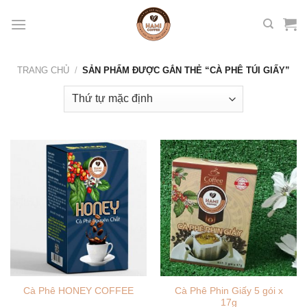
Skip
to
content
TRANG CHỦ
/
SẢN PHẨM ĐƯỢC GẮN THẺ “CÀ PHÊ TÚI GIẤY”
Cà Phê Phin Giấy 5 gói x
Cà Phê HONEY COFFEE
17g