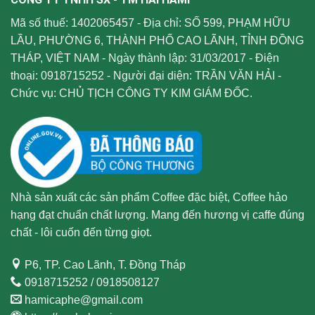
Mã số thuế: 1402065457 - Địa chỉ: SỐ 599, PHẠM HỮU
LẦU, PHƯỜNG 6, THÀNH PHỐ CAO LÃNH, TỈNH ĐỒNG
THÁP, VIỆT NAM - Ngày thành lập: 31/03/2017 - Điện
thoại: 0918715252 - Người đại diện: TRẦN VĂN HẢI -
Chức vụ: CHỦ TỊCH CÔNG TY KIM GIÁM ĐỐC.
Nhà sản xuất các sản phẩm Coffee đặc biệt, Coffee hảo
hạng đạt chuẩn chất lượng. Mang đến hương vị caffe đúng
chất - lôi cuốn đến từng giọt.
P6, TP. Cao Lãnh, T. Đồng Tháp
0918715252 / 0918508127
hamicaphe@gmail.com